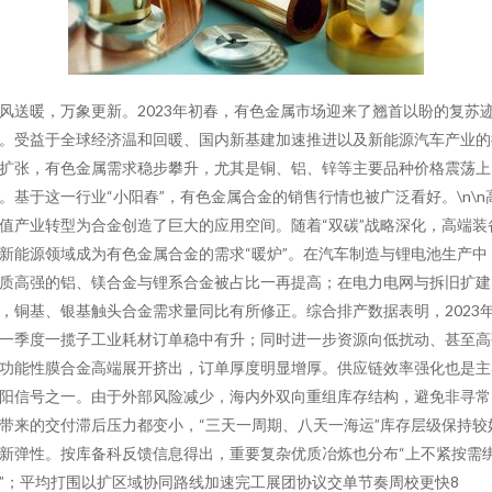
风送暖，万象更新。2023年初春，有色金属市场迎来了翘首以盼的复苏
。受益于全球经济温和回暖、国内新基建加速推进以及新能源汽车产业的
扩张，有色金属需求稳步攀升，尤其是铜、铝、锌等主要品种价格震荡上
。基于这一行业“小阳春”，有色金属合金的销售行情也被广泛看好。\n\n
值产业转型为合金创造了巨大的应用空间。随着“双碳”战略深化，高端装
新能源领域成为有色金属合金的需求“暖炉”。在汽车制造与锂电池生产中
质高强的铝、镁合金与锂系合金被占比一再提高；在电力电网与拆旧扩建
，铜基、银基触头合金需求量同比有所修正。综合排产数据表明，2023
一季度一揽子工业耗材订单稳中有升；同时进一步资源向低扰动、甚至高
功能性膜合金高端展开挤出，订单厚度明显增厚。供应链效率强化也是主
阳信号之一。由于外部风险减少，海内外双向重组库存结构，避免非寻常
带来的交付滞后压力都变小，“三天一周期、八天一海运”库存层级保持较
新弹性。按库备科反馈信息得出，重要复杂优质冶炼也分布“上不紧按需
”；平均打围以扩区域协同路线加速完工展团协议交单节奏周校更快8