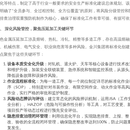
化等特点，制定了高于行业一般要求的安全生产标准化建设总体规划。该
明确了“全员参与、全过程控制、全方位覆盖”的原则，将风险分级管控和
排查治理双重预防机制作为核心，确保了标准化工作有章可循、有据可依
、 深化风险管控，聚焦压延加工关键环节
色金属压延加工涉及熔铸、热轧、冷轧、精整等多道工序，存在高温熔融
、机械伤害、电气安全、职业病危害等多种风险。金川集团将标准化创建
点聚焦于这些关键环节：
设备本质安全化升级
：对轧机、退火炉、天车等核心设备进行技术改
和维护升级，加装安全联锁装置、急停系统和智能监控系统，从源头
降低设备故障和误操作风险。
作业流程标准化
：为每一道工序、每一个岗位制定详尽的标准化作业
序（SOP），特别是针对吊装作业、有限空间作业、动火作业等高风
作业，实行严格的审批和监护制度。
风险动态辨识与评估
：建立常态化的风险辨识机制，运用JSA（工作
全分析）、HAZOP（危险与可操作性分析）等工具，对工艺变更、
项目投产等动态过程进行预先安全评估。
隐患排查治理闭环管理
：利用信息化平台，实现隐患排查、上报、整
改、验收的全流程闭环管理，确保隐患整改率达到100%，防止问题
复发生。