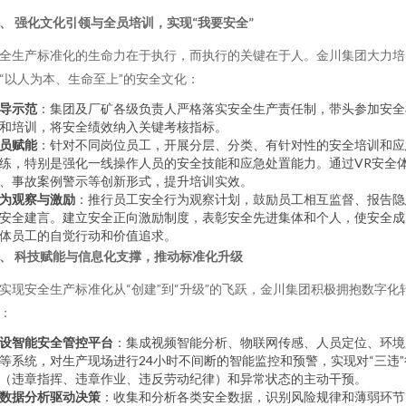
、 强化文化引领与全员培训，实现“我要安全”
全生产标准化的生命力在于执行，而执行的关键在于人。金川集团大力培
“以人为本、生命至上”的安全文化：
导示范
：集团及厂矿各级负责人严格落实安全生产责任制，带头参加安全
和培训，将安全绩效纳入关键考核指标。
员赋能
：针对不同岗位员工，开展分层、分类、有针对性的安全培训和应
练，特别是强化一线操作人员的安全技能和应急处置能力。通过VR安全
、事故案例警示等创新形式，提升培训实效。
为观察与激励
：推行员工安全行为观察计划，鼓励员工相互监督、报告隐
安全建言。建立安全正向激励制度，表彰安全先进集体和个人，使安全成
体员工的自觉行动和价值追求。
、 科技赋能与信息化支撑，推动标准化升级
实现安全生产标准化从“创建”到“升级”的飞跃，金川集团积极拥抱数字化
：
设智能安全管控平台
：集成视频智能分析、物联网传感、人员定位、环境
等系统，对生产现场进行24小时不间断的智能监控和预警，实现对“三违”
（违章指挥、违章作业、违反劳动纪律）和异常状态的主动干预。
数据分析驱动决策
：收集和分析各类安全数据，识别风险规律和薄弱环节